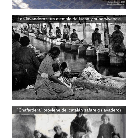
Las lavanderas: un ejemplo de lucha y supervivencia
“Chafardera” proviene del catalán safareig (lavadero)