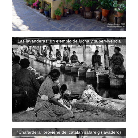
Las lavanderas: un ejemplo de lucha y supervivencia
“Chafardera” proviene del catalán safareig (lavadero)