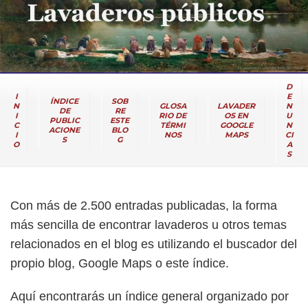
D
I
E
ÍNDICE
SOB
N
GLOSA
LAVADER
N
DE
RE
I
RIO DE
OS EN
U
PUBLIC
ESTE
C
TÉRMI
GOOGLE
N
ACIONE
BLO
I
NOS
MAPS
CI
S
G
O
A
S
Con más de 2.500 entradas publicadas, la forma
más sencilla de encontrar lavaderos u otros temas
relacionados en el blog es utilizando el buscador del
propio blog, Google Maps o este índice.
Aquí encontrarás un índice general organizado por