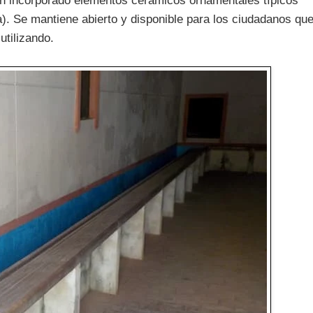
n incorporado elementos cerámicos ornamentales típicos
a). Se mantiene abierto y disponible para los ciudadanos qu
utilizando.