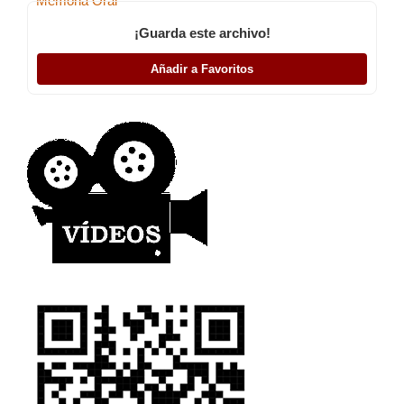
*
Memoria Oral
¡Guarda este archivo!
Añadir a Favoritos