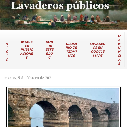
D
I
E
ÍNDICE
SOB
N
GLOSA
LAVADER
N
DE
RE
I
RIO DE
OS EN
U
PUBLIC
ESTE
C
TÉRMI
GOOGLE
N
ACIONE
BLO
I
NOS
MAPS
CI
S
G
O
A
S
martes, 9 de febrero de 2021