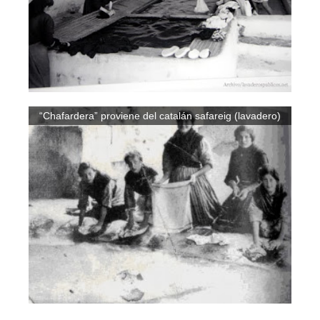
“Chafardera” proviene del catalán safareig (lavadero)