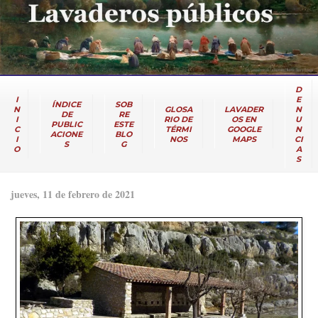
D
I
E
ÍNDICE
SOB
N
GLOSA
LAVADER
N
DE
RE
I
RIO DE
OS EN
U
PUBLIC
ESTE
C
TÉRMI
GOOGLE
N
ACIONE
BLO
I
NOS
MAPS
CI
S
G
O
A
S
jueves, 11 de febrero de 2021