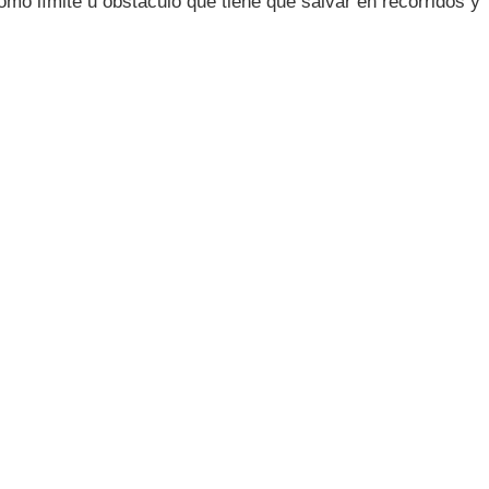
mo límite u obstáculo que tiene que salvar en recorridos y