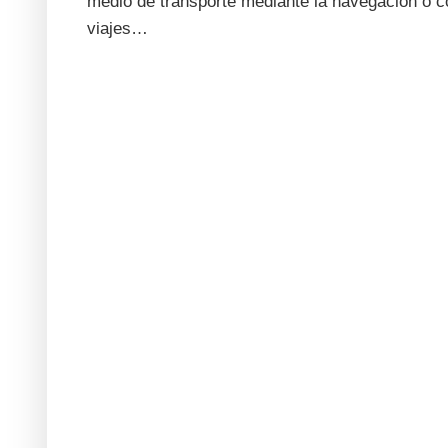
medio de transporte mediante la navegación o co
viajes…