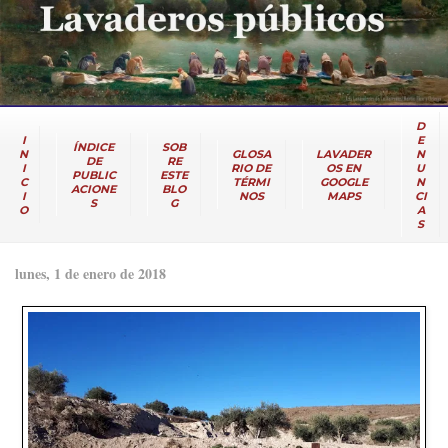
D
I
E
ÍNDICE
SOB
N
GLOSA
LAVADER
N
DE
RE
I
RIO DE
OS EN
U
PUBLIC
ESTE
C
TÉRMI
GOOGLE
N
ACIONE
BLO
I
NOS
MAPS
CI
S
G
O
A
S
lunes, 1 de enero de 2018