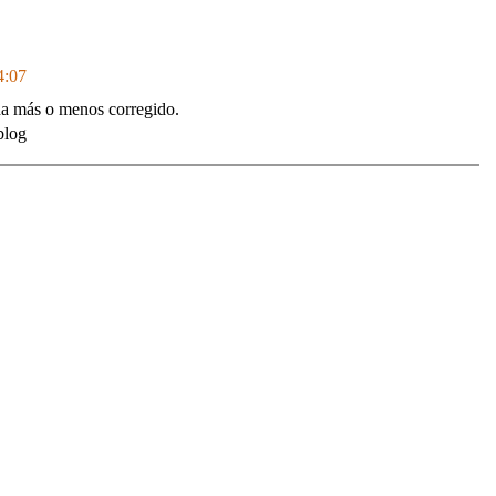
4:07
da más o menos corregido.
blog