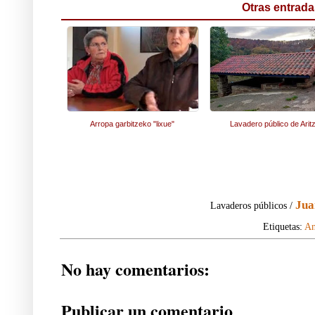
Otras entrada
Arropa garbitzeko "lixue"
Lavadero público de Arit
Jua
Lavaderos públicos /
Etiquetas:
An
No hay comentarios:
Publicar un comentario