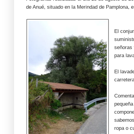
de Anué, situado en la Merindad de Pamplona, 
El conju
suminist
señoras t
para lava
El lavade
carreter
Comentar
pequeña 
componen
sabemos 
ropa o cu