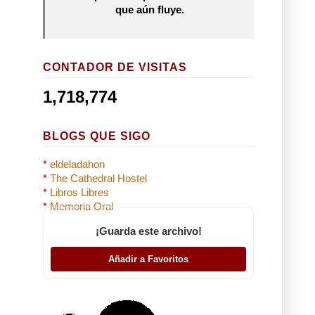
que aún fluye.
CONTADOR DE VISITAS
1,718,774
BLOGS QUE SIGO
*
eldeladahon
*
The Cathedral Hostel
*
Libros Libres
*
Memoria Oral
¡Guarda este archivo!
Añadir a Favoritos