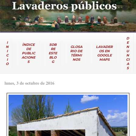
D
I
E
ÍNDICE
SOB
N
GLOSA
LAVADER
N
DE
RE
I
RIO DE
OS EN
U
PUBLIC
ESTE
C
TÉRMI
GOOGLE
N
ACIONE
BLO
I
NOS
MAPS
CI
S
G
O
A
S
lunes, 3 de octubre de 2016