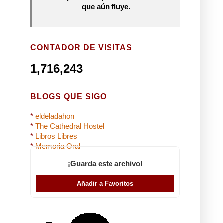
que aún fluye.
CONTADOR DE VISITAS
1,716,243
BLOGS QUE SIGO
*
eldeladahon
*
The Cathedral Hostel
*
Libros Libres
*
Memoria Oral
¡Guarda este archivo!
Añadir a Favoritos