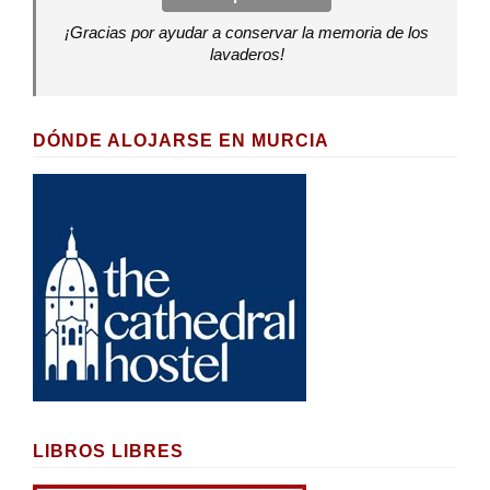
¡Gracias por ayudar a conservar la memoria de los
lavaderos!
DÓNDE ALOJARSE EN MURCIA
LIBROS LIBRES