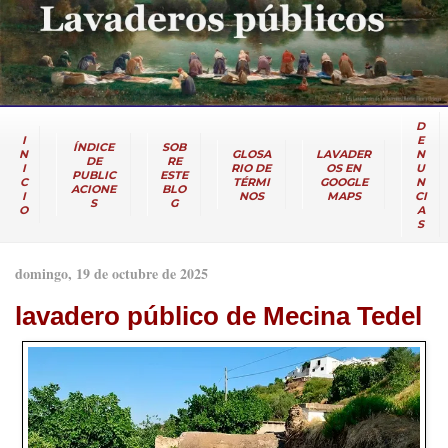
D
I
E
ÍNDICE
SOB
N
GLOSA
LAVADER
N
DE
RE
I
RIO DE
OS EN
U
PUBLIC
ESTE
C
TÉRMI
GOOGLE
N
ACIONE
BLO
I
NOS
MAPS
CI
S
G
O
A
S
domingo, 19 de octubre de 2025
lavadero público de Mecina Tedel