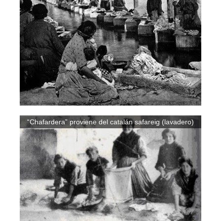
“Chafardera” proviene del catalán safareig (lavadero)