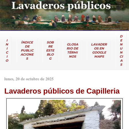
D
I
E
ÍNDICE
SOB
N
GLOSA
LAVADER
N
DE
RE
I
RIO DE
OS EN
U
PUBLIC
ESTE
C
TÉRMI
GOOGLE
N
ACIONE
BLO
I
NOS
MAPS
CI
S
G
O
A
S
lunes, 20 de octubre de 2025
Lavaderos públicos de Capilleria