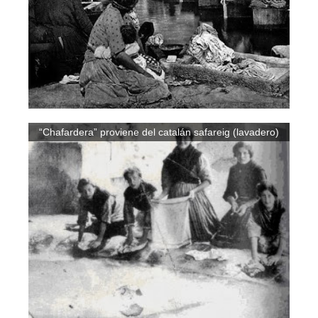
“Chafardera” proviene del catalán safareig (lavadero)