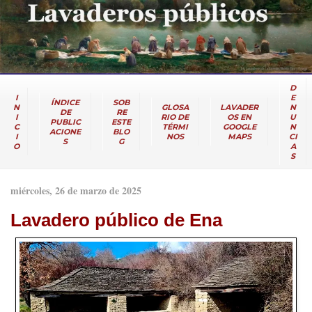
D
I
E
ÍNDICE
SOB
N
GLOSA
LAVADER
N
DE
RE
I
RIO DE
OS EN
U
PUBLIC
ESTE
C
TÉRMI
GOOGLE
N
ACIONE
BLO
I
NOS
MAPS
CI
S
G
O
A
S
miércoles, 26 de marzo de 2025
Lavadero público de Ena