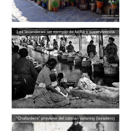
Las lavanderas: un ejemplo de lucha y supervivencia
“Chafardera” proviene del catalán safareig (lavadero)