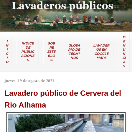
D
I
E
ÍNDICE
SOB
N
GLOSA
LAVADER
N
DE
RE
I
RIO DE
OS EN
U
PUBLIC
ESTE
C
TÉRMI
GOOGLE
N
ACIONE
BLO
I
NOS
MAPS
CI
S
G
O
A
S
jueves, 19 de agosto de 2021
Lavadero público de Cervera del
Río Alhama