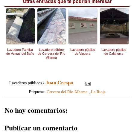
Otras entradas que te podrían interesar
Lavadero Familiar
Lavadero público
Lavadero público
Lavadero público
de Ventas del Baño
de Cervera del Río
de Viguera
de Calahorra
Alhama
Juan Crespo
Lavaderos públicos /
Etiquetas:
Cervera del Río Alhama
,
La Rioja
No hay comentarios:
Publicar un comentario