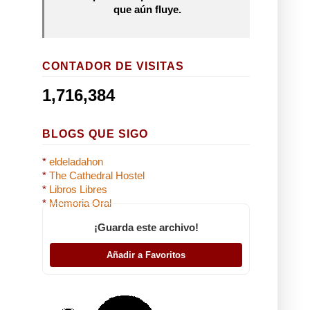
que aún fluye.
CONTADOR DE VISITAS
1,716,384
BLOGS QUE SIGO
*
eldeladahon
*
The Cathedral Hostel
*
Libros Libres
*
Memoria Oral
¡Guarda este archivo!
Añadir a Favoritos