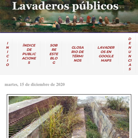
D
I
E
ÍNDICE
SOB
N
GLOSA
LAVADER
N
DE
RE
I
RIO DE
OS EN
U
PUBLIC
ESTE
C
TÉRMI
GOOGLE
N
ACIONE
BLO
I
NOS
MAPS
CI
S
G
O
A
S
martes, 15 de diciembre de 2020