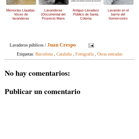
Memorias Líquidas.
Lavanderas
Antiguo Lavadero
Lavando en el
Voces de
(Documental del
Público de Santa
barrio del
lavanderas
Proyecto Mans
Coloma
Somorrostro
Destres)
Juan Crespo
Lavaderos públicos /
Etiquetas:
Barcelona
,
Cataluña
,
Fotografía
,
Otras entradas
No hay comentarios:
Publicar un comentario