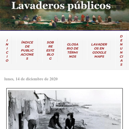
D
I
E
ÍNDICE
SOB
N
GLOSA
LAVADER
N
DE
RE
I
RIO DE
OS EN
U
PUBLIC
ESTE
C
TÉRMI
GOOGLE
N
ACIONE
BLO
I
NOS
MAPS
CI
S
G
O
A
S
lunes, 14 de diciembre de 2020