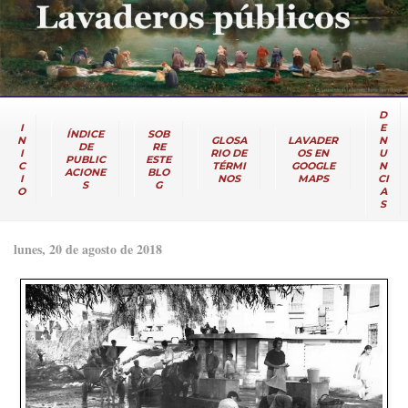
D
I
E
ÍNDICE
SOB
N
GLOSA
LAVADER
N
DE
RE
I
RIO DE
OS EN
U
PUBLIC
ESTE
C
TÉRMI
GOOGLE
N
ACIONE
BLO
I
NOS
MAPS
CI
S
G
O
A
S
lunes, 20 de agosto de 2018