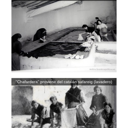
“Chafardera” proviene del catalán safareig (lavadero)