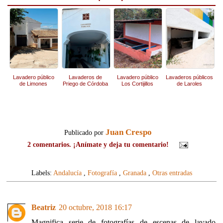
Lavadero público
Lavaderos de
Lavadero público
Lavaderos públicos
de Limones
Priego de Córdoba
Los Cortijillos
de Laroles
Juan Crespo
Publicado por
2 comentarios. ¡Anímate y deja tu comentario!
Labels:
Andalucía
,
Fotografía
,
Granada
,
Otras entradas
Beatriz
20 octubre, 2018 16:17
Magnifica serie de fotografías de escenas de lavado