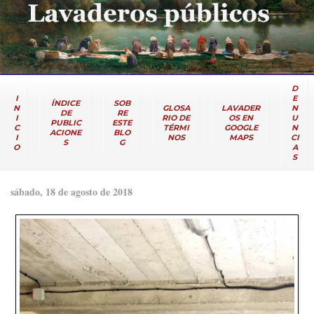
D
I
E
ÍNDICE
SOB
N
GLOSA
LAVADER
N
DE
RE
I
RIO DE
OS EN
U
PUBLIC
ESTE
C
TÉRMI
GOOGLE
N
ACIONE
BLO
I
NOS
MAPS
CI
S
G
O
A
S
sábado, 18 de agosto de 2018