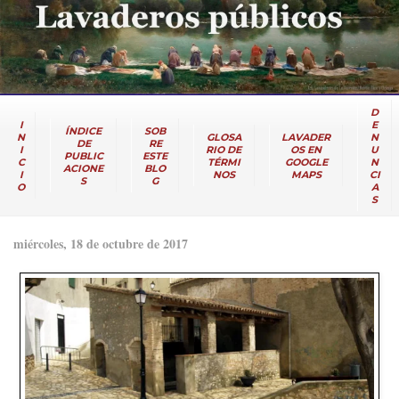
D
I
E
ÍNDICE
SOB
N
GLOSA
LAVADER
N
DE
RE
I
RIO DE
OS EN
U
PUBLIC
ESTE
C
TÉRMI
GOOGLE
N
ACIONE
BLO
I
NOS
MAPS
CI
S
G
O
A
S
miércoles, 18 de octubre de 2017