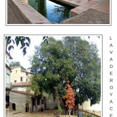
L
A
V
A
D
E
R
O
Y
A
C
E