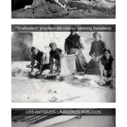
“Chafardera” proviene del catalán safareig (lavadero)
LOS ANTIGUOS LAVADEROS PÚBLICOS