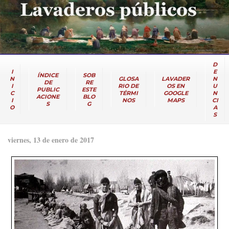
D
I
E
ÍNDICE
SOB
N
GLOSA
LAVADER
N
DE
RE
I
RIO DE
OS EN
U
PUBLIC
ESTE
C
TÉRMI
GOOGLE
N
ACIONE
BLO
I
NOS
MAPS
CI
S
G
O
A
S
viernes, 13 de enero de 2017