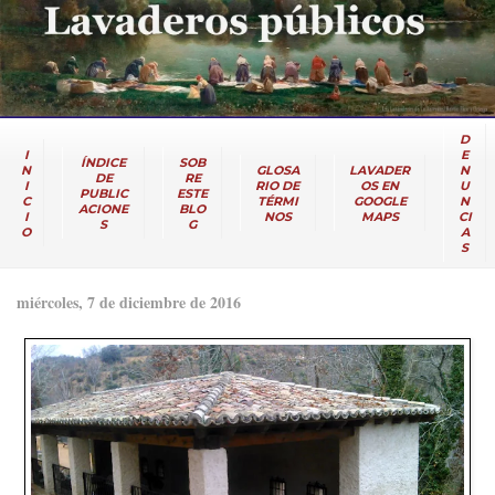
D
I
E
ÍNDICE
SOB
N
GLOSA
LAVADER
N
DE
RE
I
RIO DE
OS EN
U
PUBLIC
ESTE
C
TÉRMI
GOOGLE
N
ACIONE
BLO
I
NOS
MAPS
CI
S
G
O
A
S
miércoles, 7 de diciembre de 2016