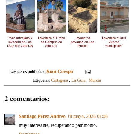
Pozo artesiano y
Lavadero “El Pozo
Lavaderos
Lavadero “Carril
lavadero en Los
de Campillo de
privados en Los
Viveros
Díaz de Canteras
Adentro”
Piteros
Municipales”
Juan Crespo
Lavaderos públicos /
Etiquetas:
Cartagena
,
La Guía
,
Murcia
2 comentarios:
Santiago Pérez Andreo
18 mayo, 2026 01:06
muy interesante, recuperando patrimonio.