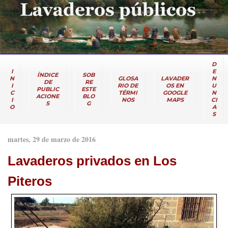
D
I
E
ÍNDICE
SOB
N
GLOSA
LAVADER
N
DE
RE
I
RIO DE
OS EN
U
PUBLIC
ESTE
C
TÉRMI
GOOGLE
N
ACIONE
BLO
I
NOS
MAPS
CI
S
G
O
A
S
martes, 29 de marzo de 2016
Lavaderos privados en Los
Piteros