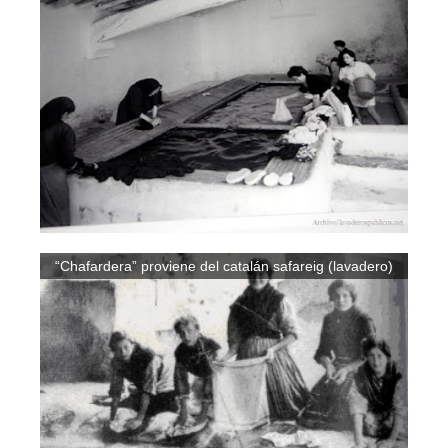
“Chafardera” proviene del catalán safareig (lavadero)