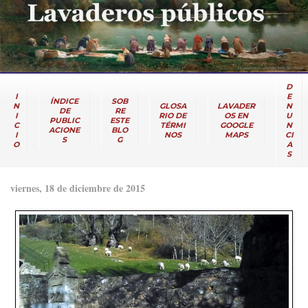
D
I
E
ÍNDICE
SOB
N
GLOSA
LAVADER
N
DE
RE
I
RIO DE
OS EN
U
PUBLIC
ESTE
C
TÉRMI
GOOGLE
N
ACIONE
BLO
I
NOS
MAPS
CI
S
G
O
A
S
viernes, 18 de diciembre de 2015