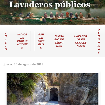
D
I
E
ÍNDICE
SOB
N
GLOSA
LAVADER
N
DE
RE
I
RIO DE
OS EN
U
PUBLIC
ESTE
C
TÉRMI
GOOGLE
N
ACIONE
BLO
I
NOS
MAPS
CI
S
G
O
A
S
jueves, 13 de agosto de 2015