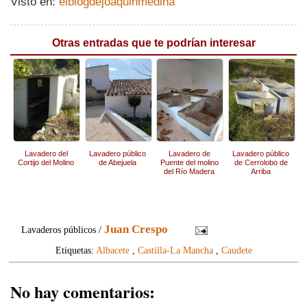
Visto en:
elblogdejoaquinmedina
Otras entradas que te podrían interesar
Lavadero del
Lavadero público
Lavadero de
Lavadero público
Cortijo del Molino
de Abejuela
Puente del molino
de Cerrolobo de
del Río Madera
Arriba
Juan Crespo
Lavaderos públicos /
Etiquetas:
Albacete
,
Castilla-La Mancha
,
Caudete
No hay comentarios: