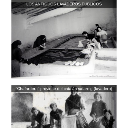
LOS ANTIGUOS LAVADEROS PÚBLICOS
“Chafardera” proviene del catalán safareig (lavadero)