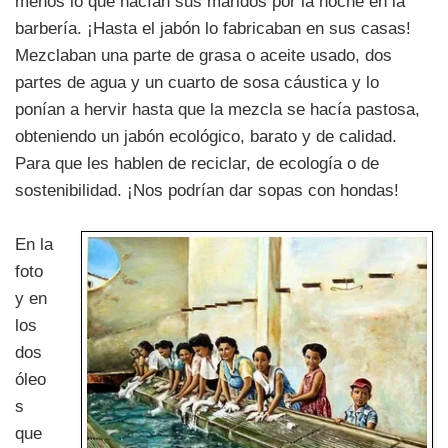
menos lo que hacían sus maridos por la noche en la
barbería. ¡Hasta el jabón lo fabricaban en sus casas!
Mezclaban una parte de grasa o aceite usado, dos
partes de agua y un cuarto de sosa cáustica y lo
ponían a hervir hasta que la mezcla se hacía pastosa,
obteniendo un jabón ecológico, barato y de calidad.
Para que les hablen de reciclar, de ecología o de
sostenibilidad. ¡Nos podrían dar sopas con hondas!
En la
foto
y en
los
dos
óleo
s
que