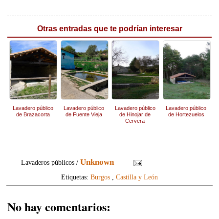
Otras entradas que te podrían interesar
Lavadero público
Lavadero público
Lavadero público
Lavadero público
de Brazacorta
de Fuente Vieja
de Hinojar de
de Hortezuelos
Cervera
Unknown
Lavaderos públicos /
Etiquetas:
Burgos
,
Castilla y León
No hay comentarios: