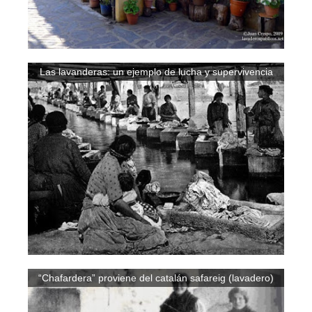
Las lavanderas: un ejemplo de lucha y supervivencia
“Chafardera” proviene del catalán safareig (lavadero)