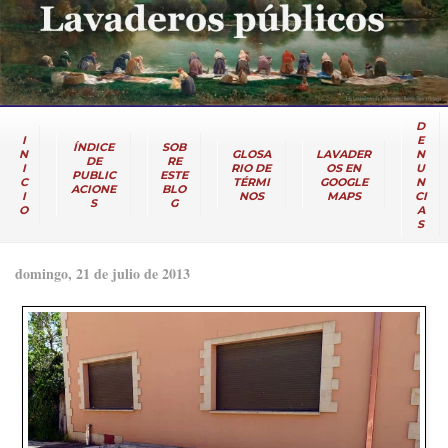
D
I
E
ÍNDICE
SOB
N
GLOSA
LAVADER
N
DE
RE
I
RIO DE
OS EN
U
PUBLIC
ESTE
C
TÉRMI
GOOGLE
N
ACIONE
BLO
I
NOS
MAPS
CI
S
G
O
A
S
domingo, 21 de julio de 2013