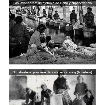
Las lavanderas: un ejemplo de lucha y supervivencia
“Chafardera” proviene del catalán safareig (lavadero)