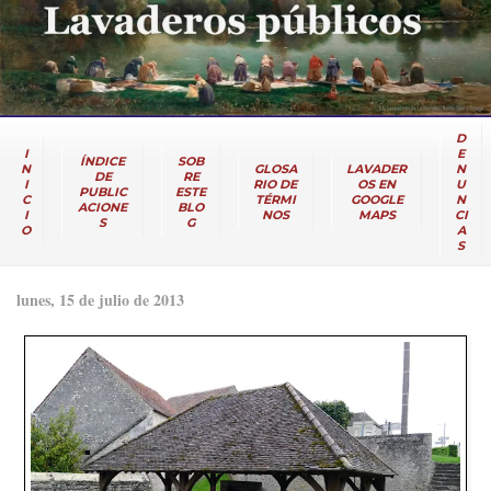
D
I
E
ÍNDICE
SOB
N
GLOSA
LAVADER
N
DE
RE
I
RIO DE
OS EN
U
PUBLIC
ESTE
C
TÉRMI
GOOGLE
N
ACIONE
BLO
I
NOS
MAPS
CI
S
G
O
A
S
lunes, 15 de julio de 2013