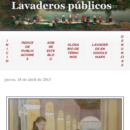
D
I
E
ÍNDICE
SOB
N
GLOSA
LAVADER
N
DE
RE
I
RIO DE
OS EN
U
PUBLIC
ESTE
C
TÉRMI
GOOGLE
N
ACIONE
BLO
I
NOS
MAPS
CI
S
G
O
A
S
jueves, 18 de abril de 2013