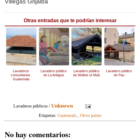
Villegas Grijalba
Otras entradas que te podrían interesar
Lavaderos
Lavadero público
Lavadero público
Lavadero público
comunitarios.
de La Antigua
de Moliets et Maâ
de Pau
Guatemala
Unknown
Lavaderos públicos /
Etiquetas:
Guatemala
,
Otros países
No hay comentarios: