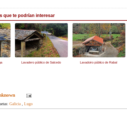
s que te podrían interesar
ga
Lavadero público de Salcedo
Lavadoiro público de Rabal
nknown
uetas:
Galicia
,
Lugo