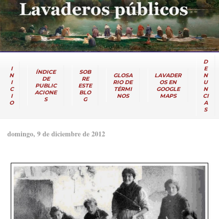
D
I
E
ÍNDICE
SOB
N
GLOSA
LAVADER
N
DE
RE
I
RIO DE
OS EN
U
PUBLIC
ESTE
C
TÉRMI
GOOGLE
N
ACIONE
BLO
I
NOS
MAPS
CI
S
G
O
A
S
domingo, 9 de diciembre de 2012