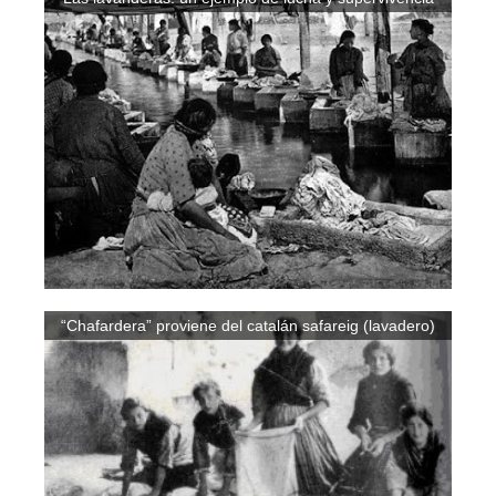
“Chafardera” proviene del catalán safareig (lavadero)