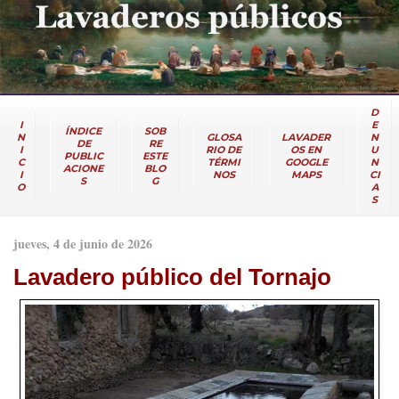
D
I
E
ÍNDICE
SOB
N
GLOSA
LAVADER
N
DE
RE
I
RIO DE
OS EN
U
PUBLIC
ESTE
C
TÉRMI
GOOGLE
N
ACIONE
BLO
I
NOS
MAPS
CI
S
G
O
A
S
jueves, 4 de junio de 2026
Lavadero público del Tornajo