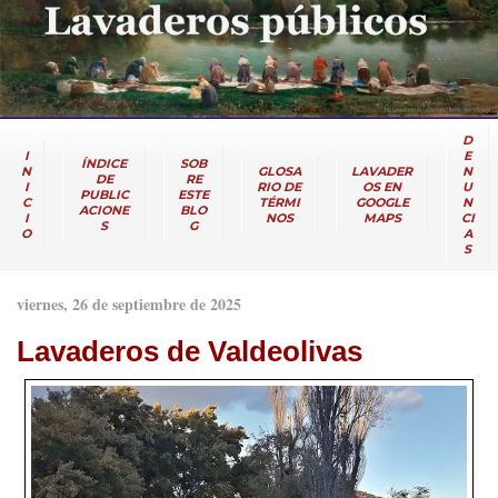
D
I
E
ÍNDICE
SOB
N
GLOSA
LAVADER
N
DE
RE
I
RIO DE
OS EN
U
PUBLIC
ESTE
C
TÉRMI
GOOGLE
N
ACIONE
BLO
I
NOS
MAPS
CI
S
G
O
A
S
viernes, 26 de septiembre de 2025
Lavaderos de Valdeolivas