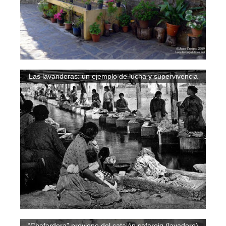
Las lavanderas: un ejemplo de lucha y supervivencia
“Chafardera” proviene del catalán safareig (lavadero)