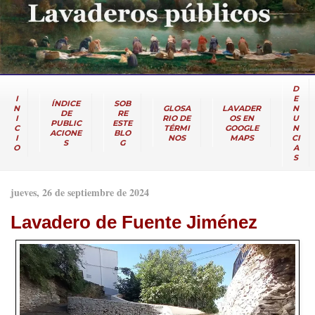
D
I
E
ÍNDICE
SOB
N
GLOSA
LAVADER
N
DE
RE
I
RIO DE
OS EN
U
PUBLIC
ESTE
C
TÉRMI
GOOGLE
N
ACIONE
BLO
I
NOS
MAPS
CI
S
G
O
A
S
jueves, 26 de septiembre de 2024
Lavadero de Fuente Jiménez