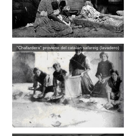
“Chafardera” proviene del catalán safareig (lavadero)