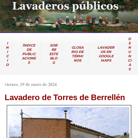
D
I
E
ÍNDICE
SOB
N
GLOSA
LAVADER
N
DE
RE
I
RIO DE
OS EN
U
PUBLIC
ESTE
C
TÉRMI
GOOGLE
N
ACIONE
BLO
I
NOS
MAPS
CI
S
G
O
A
S
viernes, 19 de enero de 2024
Lavadero de Torres de Berrellén