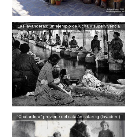
Las lavanderas: un ejemplo de lucha y supervivencia
“Chafardera” proviene del catalán safareig (lavadero)