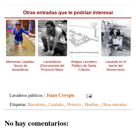
Otras entradas que te podrían interesar
Memorias Líquidas.
Lavanderas
Antiguo Lavadero
Lavando en el
Voces de
(Documental del
Público de Santa
barrio del
lavanderas
Proyecto Mans
Coloma
Somorrostro
Destres)
Juan Crespo
Lavaderos públicos /
Etiquetas:
Barcelona
,
Cataluña
,
Historia
,
Manlleu
,
Otras entradas
No hay comentarios: