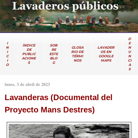
D
I
E
ÍNDICE
SOB
N
GLOSA
LAVADER
N
DE
RE
I
RIO DE
OS EN
U
PUBLIC
ESTE
C
TÉRMI
GOOGLE
N
ACIONE
BLO
I
NOS
MAPS
CI
S
G
O
A
S
lunes, 3 de abril de 2023
Lavanderas (Documental del
Proyecto Mans Destres)