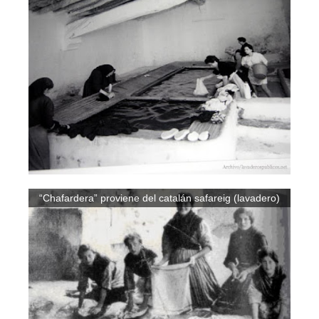
“Chafardera” proviene del catalán safareig (lavadero)