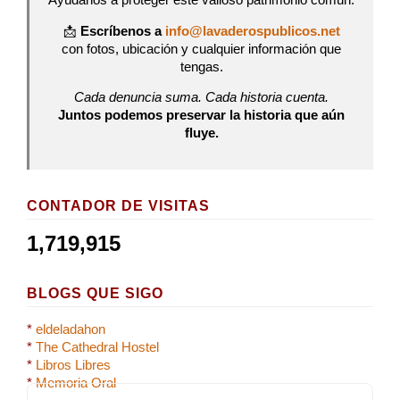
Ayúdanos a proteger este valioso patrimonio común:
📩
Escríbenos a
info@lavaderospublicos.net
con fotos, ubicación y cualquier información que
tengas.
Cada denuncia suma. Cada historia cuenta.
Juntos podemos preservar la historia que aún
fluye.
CONTADOR DE VISITAS
1,719,915
BLOGS QUE SIGO
*
eldeladahon
*
The Cathedral Hostel
*
Libros Libres
*
Memoria Oral