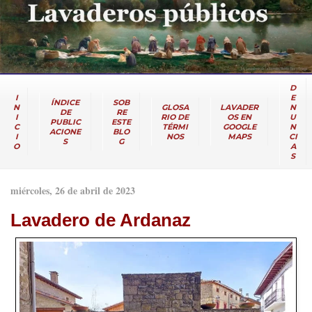
D
I
E
ÍNDICE
SOB
N
GLOSA
LAVADER
N
DE
RE
I
RIO DE
OS EN
U
PUBLIC
ESTE
C
TÉRMI
GOOGLE
N
ACIONE
BLO
I
NOS
MAPS
CI
S
G
O
A
S
miércoles, 26 de abril de 2023
Lavadero de Ardanaz