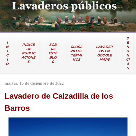
D
I
E
ÍNDICE
SOB
N
GLOSA
LAVADER
N
DE
RE
I
RIO DE
OS EN
U
PUBLIC
ESTE
C
TÉRMI
GOOGLE
N
ACIONE
BLO
I
NOS
MAPS
CI
S
G
O
A
S
martes, 13 de diciembre de 2022
Lavadero de Calzadilla de los
Barros