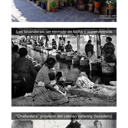
Las lavanderas: un ejemplo de lucha y supervivencia
“Chafardera” proviene del catalán safareig (lavadero)