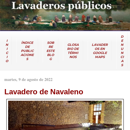
D
I
E
ÍNDICE
SOB
N
GLOSA
LAVADER
N
DE
RE
I
RIO DE
OS EN
U
PUBLIC
ESTE
C
TÉRMI
GOOGLE
N
ACIONE
BLO
I
NOS
MAPS
CI
S
G
O
A
S
martes, 9 de agosto de 2022
Lavadero de Navaleno