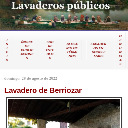
D
I
E
ÍNDICE
SOB
N
GLOSA
LAVADER
N
DE
RE
I
RIO DE
OS EN
U
PUBLIC
ESTE
C
TÉRMI
GOOGLE
N
ACIONE
BLO
I
NOS
MAPS
CI
S
G
O
A
S
domingo, 28 de agosto de 2022
Lavadero de Berriozar