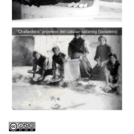
“Chafardera” proviene del catalán safareig (lavadero)