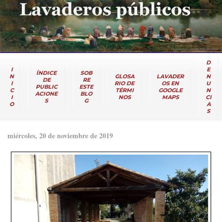
D
I
E
ÍNDICE
SOB
N
GLOSA
LAVADER
N
DE
RE
I
RIO DE
OS EN
U
PUBLIC
ESTE
C
TÉRMI
GOOGLE
N
ACIONE
BLO
I
NOS
MAPS
CI
S
G
O
A
S
miércoles, 20 de noviembre de 2019