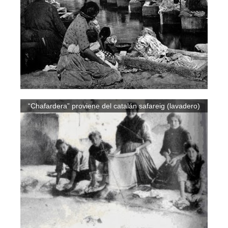
“Chafardera” proviene del catalán safareig (lavadero)