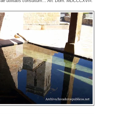
icae utilitatis consultum… An. Dom. MDCCCXVI».