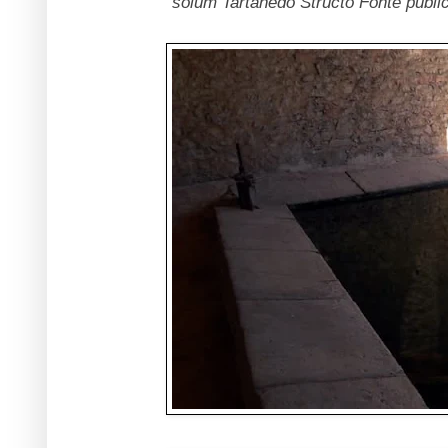
solum Tartanedo Structo Fonte publ