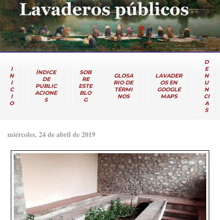
D
I
E
ÍNDICE
SOB
N
GLOSA
LAVADER
N
DE
RE
I
RIO DE
OS EN
U
PUBLIC
ESTE
C
TÉRMI
GOOGLE
N
ACIONE
BLO
I
NOS
MAPS
CI
S
G
O
A
S
miércoles, 24 de abril de 2019