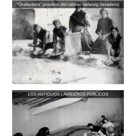
“Chafardera” proviene del catalán safareig (lavadero)
LOS ANTIGUOS LAVADEROS PÚBLICOS