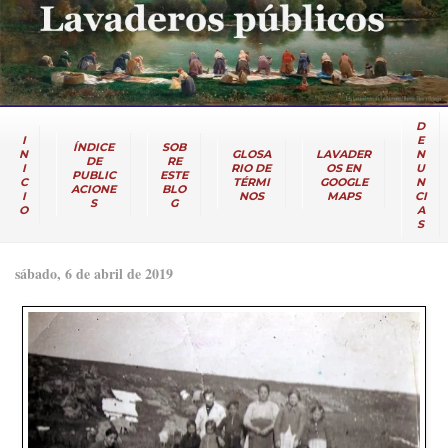
D
I
E
ÍNDICE
SOB
N
GLOSA
LAVADER
N
DE
RE
I
RIO DE
OS EN
U
PUBLIC
ESTE
C
TÉRMI
GOOGLE
N
ACIONE
BLO
I
NOS
MAPS
CI
S
G
O
A
S
sábado, 6 de abril de 2019