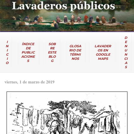
D
I
E
ÍNDICE
SOB
N
GLOSA
LAVADER
N
DE
RE
I
RIO DE
OS EN
U
PUBLIC
ESTE
C
TÉRMI
GOOGLE
N
ACIONE
BLO
I
NOS
MAPS
CI
S
G
O
A
S
viernes, 1 de marzo de 2019