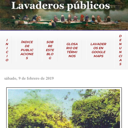
D
I
E
ÍNDICE
SOB
N
GLOSA
LAVADER
N
DE
RE
I
RIO DE
OS EN
U
PUBLIC
ESTE
C
TÉRMI
GOOGLE
N
ACIONE
BLO
I
NOS
MAPS
CI
S
G
O
A
S
sábado, 9 de febrero de 2019