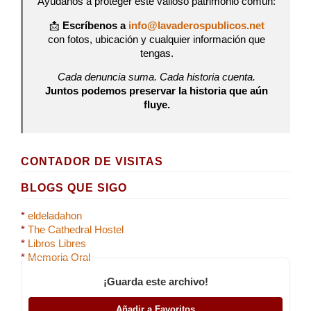
Ayúdanos a proteger este valioso patrimonio común:
📩
Escríbenos a
info@lavaderospublicos.net
con fotos, ubicación y cualquier información que
tengas.
Cada denuncia suma. Cada historia cuenta.
Juntos podemos preservar la historia que aún
fluye.
CONTADOR DE VISITAS
BLOGS QUE SIGO
*
eldeladahon
*
The Cathedral Hostel
*
Libros Libres
*
Memoria Oral
¡Guarda este archivo!
Añadir a Favoritos