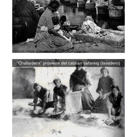
“Chafardera” proviene del catalán safareig (lavadero)