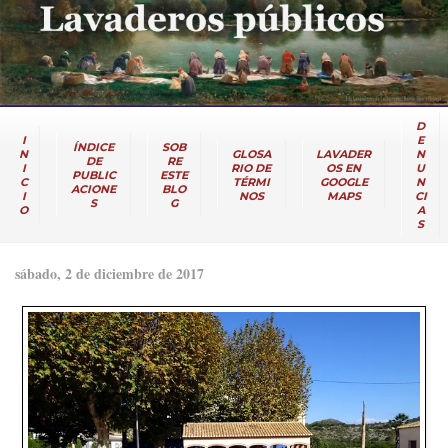
D
I
E
ÍNDICE
SOB
N
GLOSA
LAVADER
N
DE
RE
I
RIO DE
OS EN
U
PUBLIC
ESTE
C
TÉRMI
GOOGLE
N
ACIONE
BLO
I
NOS
MAPS
CI
S
G
O
A
S
sábado, 2 de diciembre de 2017