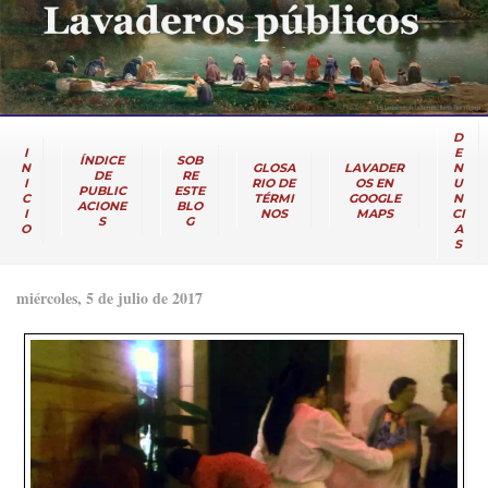
D
I
E
ÍNDICE
SOB
N
GLOSA
LAVADER
N
DE
RE
I
RIO DE
OS EN
U
PUBLIC
ESTE
C
TÉRMI
GOOGLE
N
ACIONE
BLO
I
NOS
MAPS
CI
S
G
O
A
S
miércoles, 5 de julio de 2017