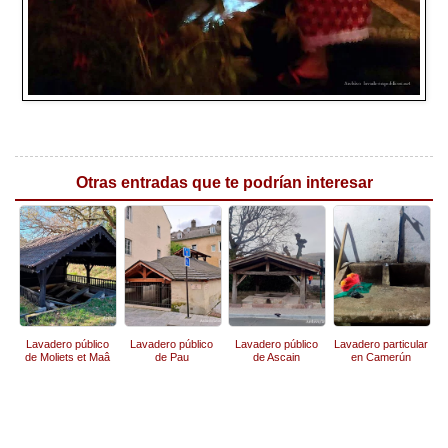
Otras entradas que te podrían interesar
Lavadero público
Lavadero público
Lavadero público
Lavadero particular
de Moliets et Maâ
de Pau
de Ascain
en Camerún