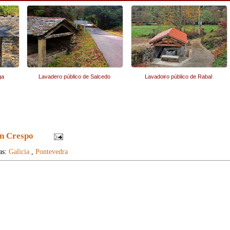
ga
Lavadero público de Salcedo
Lavadoiro público de Rabal
n Crespo
as:
Galicia
,
Pontevedra